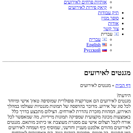
אותיות פרחים לאירועים
קיאק פירות לאירועים
תיק עבודות
סופר מגזין
אודות
צור קשר
עברית
עברית
English
Русский
מגנטים לאירועים
דף הבית
»
מגנטים לאירועים
הידעת?
מגנטים לאירועים הם אטרקציה פופולרית שמוסיפה טאץ' אישי ומיוחד
לכל סוג של אירוע. מדובר בהדפסה של תמונות מגנטיות שצולמו במהלך
האירוע, המהוות מזכרת נהדרת לאורחים. הצילום מתבצע בדרך כלל
באמצעות מכונה מקצועית שמפיקה תמונות מיידיות, מה שמאפשר לכל
אורח לקבל תצלום אישי עם מסגרת מעוצבת או כיתוב מותאם. מגנטים
לאירועים מהווים אלמנט מעניין וחדשני, שמוסיף כיף ושמחה לאירועים
כמו חתונות, בר מצוות, מסיבות רווקות ועוד. הם מאפשרים לאורחים