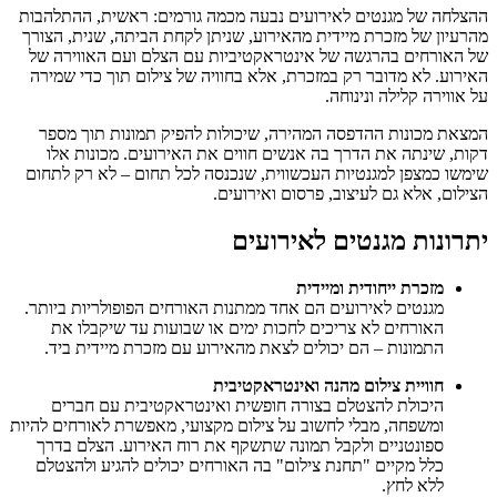
ההצלחה של מגנטים לאירועים נבעה מכמה גורמים: ראשית, ההתלהבות
מהרעיון של מזכרת מיידית מהאירוע, שניתן לקחת הביתה, שנית, הצורך
של האורחים בהרגשה של אינטראקטיביות עם הצלם ועם האווירה של
האירוע. לא מדובר רק במזכרת, אלא בחוויה של צילום תוך כדי שמירה
על אווירה קלילה ונינוחה.
המצאת מכונות ההדפסה המהירה, שיכולות להפיק תמונות תוך מספר
דקות, שינתה את הדרך בה אנשים חווים את האירועים. מכונות אלו
שימשו כמצפן למגנטיות העכשווית, שנכנסה לכל תחום – לא רק לתחום
הצילום, אלא גם לעיצוב, פרסום ואירועים.
יתרונות מגנטים לאירועים
מזכרת ייחודית ומיידית
מגנטים לאירועים הם אחד ממתנות האורחים הפופולריות ביותר.
האורחים לא צריכים לחכות ימים או שבועות עד שיקבלו את
התמונות – הם יכולים לצאת מהאירוע עם מזכרת מיידית ביד.
חוויית צילום מהנה ואינטראקטיבית
היכולת להצטלם בצורה חופשית ואינטראקטיבית עם חברים
ומשפחה, מבלי לחשוב על צילום מקצועי, מאפשרת לאורחים להיות
ספונטניים ולקבל תמונה שתשקף את רוח האירוע. הצלם בדרך
כלל מקיים "תחנת צילום" בה האורחים יכולים להגיע ולהצטלם
ללא לחץ.