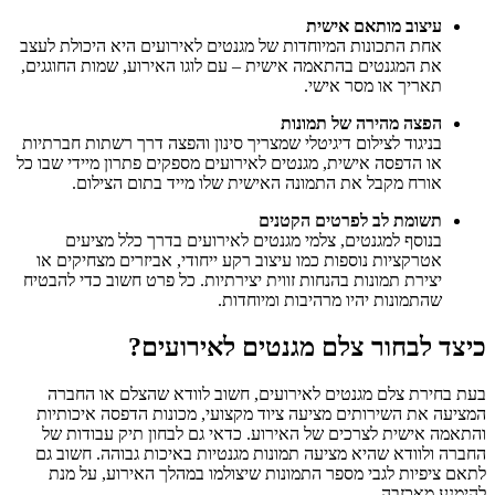
עיצוב מותאם אישית
אחת התכונות המיוחדות של מגנטים לאירועים היא היכולת לעצב
את המגנטים בהתאמה אישית – עם לוגו האירוע, שמות החוגגים,
תאריך או מסר אישי.
הפצה מהירה של תמונות
בניגוד לצילום דיגיטלי שמצריך סינון והפצה דרך רשתות חברתיות
או הדפסה אישית, מגנטים לאירועים מספקים פתרון מיידי שבו כל
אורח מקבל את התמונה האישית שלו מייד בתום הצילום.
תשומת לב לפרטים הקטנים
בנוסף למגנטים, צלמי מגנטים לאירועים בדרך כלל מציעים
אטרקציות נוספות כמו עיצוב רקע ייחודי, אביזרים מצחיקים או
יצירת תמונות בהנחות זווית יצירתיות. כל פרט חשוב כדי להבטיח
שהתמונות יהיו מרהיבות ומיוחדות.
כיצד לבחור צלם מגנטים לאירועים?
בעת בחירת צלם מגנטים לאירועים, חשוב לוודא שהצלם או החברה
המציעה את השירותים מציעה ציוד מקצועי, מכונות הדפסה איכותיות
והתאמה אישית לצרכים של האירוע. כדאי גם לבחון תיק עבודות של
החברה ולוודא שהיא מציעה תמונות מגנטיות באיכות גבוהה. חשוב גם
לתאם ציפיות לגבי מספר התמונות שיצולמו במהלך האירוע, על מנת
להימנע מאכזבה.