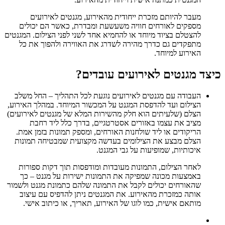
מעבר להיותם מזכרת ייחודית מהאירוע, מגנטים לאירועים
מספקים לאורחים חוויה משעשעת ומבדרת, כאשר הם יכולים
להצטלם בציוד מיוחד או להחמיא אחד לשני לפני הצילום. המגנטים
מתפקדים גם כדרך מהירה לשדרג את האווירה ולהפוך את כל
האירוע למיוחד.
כיצד מגנטים לאירועים עובדים?
העבודה עם מגנטים לאירועים נוגעת לכל התהליך – החל משלב
הצילום ועד להדפסת המגנט על המכשור המיוחד. במהלך האירוע,
הצלם (שלעיתים הוא חלק מהשירות המלא של מגנטים לאירועים)
מציב את עצמו באזורים אסטרטגיים, בדרך כלל ליד רחבת
הריקודים או ליד שולחנות האורחים, ומספק תמונות בזמן אמת.
הצלם מבצע את הצילומים בעדשה מקצועית שמבטיחה תמונות
איכותיות, שמופיעות על גבי המגנט.
לאחר הצילום, התמונות מעובדות ומודפסות תוך דקות ספורות
באמצעות מכונה שמפיקה את התמונות ישירות על מגנט – כך
שהאורחים יכולים לקבל את התמונה שלהם כתמונת מגנט ולשמור
אותה כמזכרת מהאירוע. את המגנטים ניתן להדפיס עם עיצוב
מותאם אישית, כמו לוגו של האירוע, תאריך, או כיתוב אישי.