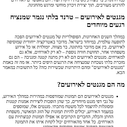
להרגיש מעורבים, תוך יצירת זיכרון מוחשי ומרגש מהחגיגה.
מגנטים לאירועים – טרנד בלתי נגמר שמנציח
רגעים מיוחדים
במהלך השנים האחרונות, הפופולריות של מגנטים לאירועים הפכה
לתופעה עולמית, במיוחד בישראל. מדובר באטרקציה ייחודית שמוסיפה
לאירועים, בין אם מדובר בחתונה, בר מצווה, יומולדת או כל אירוע
משפחתי אחר, תחושת חוויה נוספת – לא רק לאורחים, אלא גם
למארחים. מגנטים לאירועים הם לא רק מתנה קטנה ומגניבה – הם גם
מזכרת בלתי נשכחת שמנציחה את הרגעים היפים ביותר. אז מה זה באמת
"מגנטים לאירועים" ומהם היתרונות שבשירות כזה? כל התשובות במאמר
הבא.
מה הם מגנטים לאירועים?
מגנטים לאירועים הם תמונות שמודפסות במהירות במהלך האירוע,
על גבי דפי מגנט מיוחדים, כך שהן הופכות ליצירות אמנות קטנות
ומסוגלות להיצמד לכל משטח מתכתי. מגנטים אלו, שמוספים
במעמד האירוע, יכולים להיות תמונות של הזוג המאושר, משפחת
החתן והכלה, החברים הקרובים או אפילו תמונות קבוצתיות עם
האורחים. כל אחד מהאורחים יכול לקחת איתו את התמונה
המגנטית כמתנה אישית וייחודית מהאירוע.