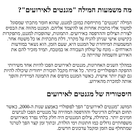
מה משמעות המילה "מגנטים לאירועים"?
המילה "מגנטים" מתייחסת כמובן למגנט, שהוא חומר מתכתי שמסוגל
למשוך אליו מתכות אחרות או להיצמד אליהם. המגנט מהווה את הבסיס
לצורת הצילום וההדפסה באירועים. התמונות, שהופכות למגנט, מתפקדות
כקישוט אישי שניתן להניח על מקרר, דלת מתכתית או כל משטח אחר.
המשמעות המיוחדת של המגנט היא, שעם הזמן, הוא נשאר במודעות
האורחים – מונח על שולחן העבודה או במטבח, תמיד מזכיר להם את
האירוע והשמחה שהייתה בו.
במהלך השנים האחרונות, מגנטים לאירועים הפכו להיות אחד משירותי
ההפקה הפופולריים ביותר. כל אורח מקבל תזכורת ייחודית שיכולה להיות
גם קצת יותר אישית, כאשר המגנט מדפיס את התמונה המיידית והופך
אותה למזכרת מהאירוע.
היסטוריה של מגנטים לאירועים
המושג "מגנטים לאירועים" הפך לפופולרי באמצע שנות ה-2000, כאשר
תחום הצילום הדיגיטלי וההדפסה המהירה על מגנטיים הפכו לנגישים
וזמינים יותר. בתחילה, צילום המגנטים היה חלק בלתי נפרד מאירועים
משפחתיים גדולים כמו חתונות וימי הולדת, ובתוך זמן קצר הפך לטרנד
שמתחלף עם הזמן ומקבל עדכונים חדשים.